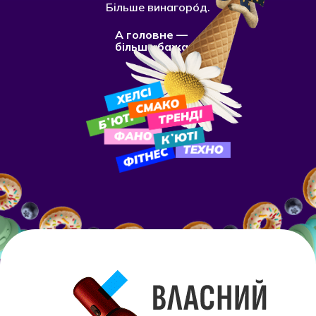
Більше винагорóд.
А головне —
більше бажань