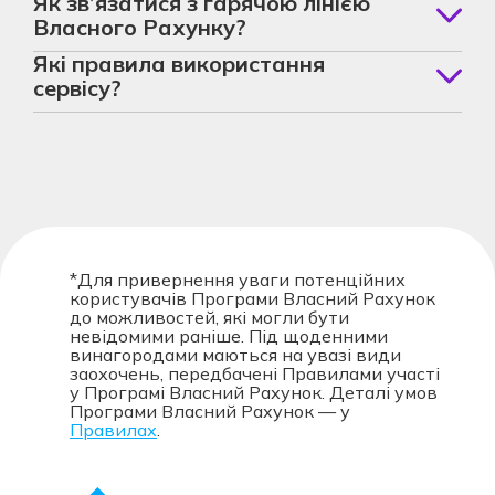
Як зв’язатися з гарячою лінією
телефону, на який зареєстрована твоя фізична
Власного Рахунку?
картка, — і вона знову з тобою. Якщо ти змінив
чи забув номер — телефонуй на нашу гарячу
Маєш додаткові питання чи просто хóчеш
Які правила використання
лінію, усе вирішимо:
0 800 301 707
.
побалакати? Телефонуй:
0 800 301 707
.
сервісу?
Хочеш вчитатися у всі дрібниці? Повні правила
використання сервісу
тут
.
*Для привернення уваги потенційних
користувачів Програми Власний Рахунок
до можливостей, які могли бути
невідомими раніше. Під щоденними
винагородами маються на увазі види
заохочень, передбачені Правилами участі
у Програмі Власний Рахунок. Деталі умов
Програми Власний Рахунок — у
Правилах
.