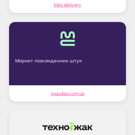
loko.delivery
Маркет повсякденних штук
maudau.com.ua