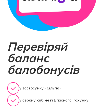
Перевіряй
баланс
балобонусів
у застосунку
«Сільпо»
у своєму
кабінеті
Власного Рахунку