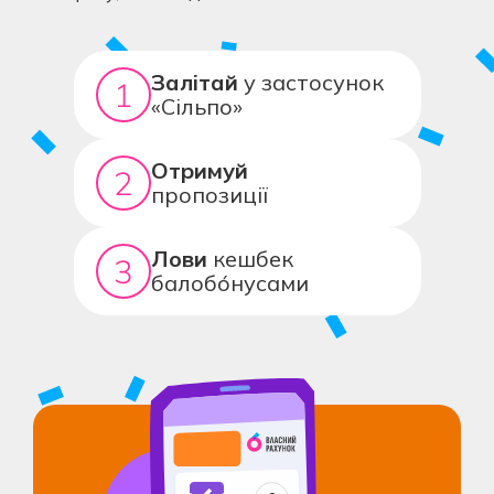
Залітай
у застосунок
«Сільпо»
Отримуй
пропозиції
Лови
кешбек
балобóнусами