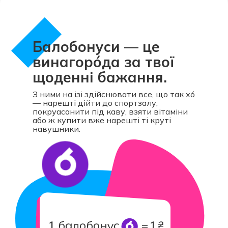
Балобонуси — це
винагорóда за твої
щоденні бажання.
З ними на ізі здійснювати все, що так хó
— нарешті дійти до спортзалу,
покруасанити під каву, взяти вітаміни
або ж купити вже нарешті ті круті
навушники.